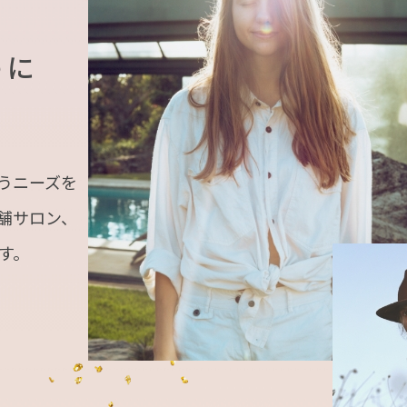
うに
うニーズを
舗サロン、
す。