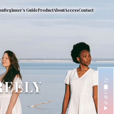
nu
Beginner’s Guide
Product
About
Access
Contact
ご予約方法はこちら
REELY